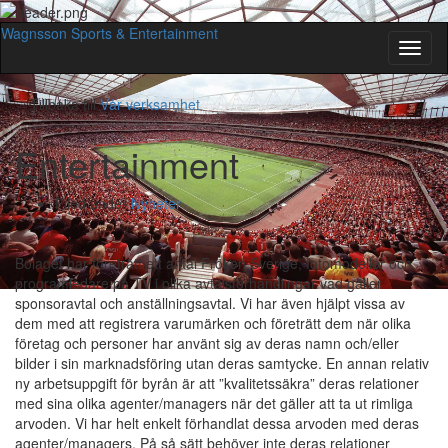
Wagnsson Sports & Entertainment
Slå
på/av
navig
Tillbaka till
Vår verksamhet
Entertainment
Filed under
Nyheter
Bolaget har företrätt ett antal Fröken Sverige, fotomodeller och
programledare på TV i olika avtalsförhandlingar vad gäller
sponsoravtal och anställningsavtal. Vi har även hjälpt vissa av
dem med att registrera varumärken och företrätt dem när olika
företag och personer har använt sig av deras namn och/eller
bilder i sin marknadsföring utan deras samtycke. En annan relativ
ny arbetsuppgift för byrån är att ”kvalitetssäkra” deras relationer
med sina olika agenter/managers när det gäller att ta ut rimliga
arvoden. Vi har helt enkelt förhandlat dessa arvoden med deras
agenter/managers. På så sätt behöver inte deras relationer