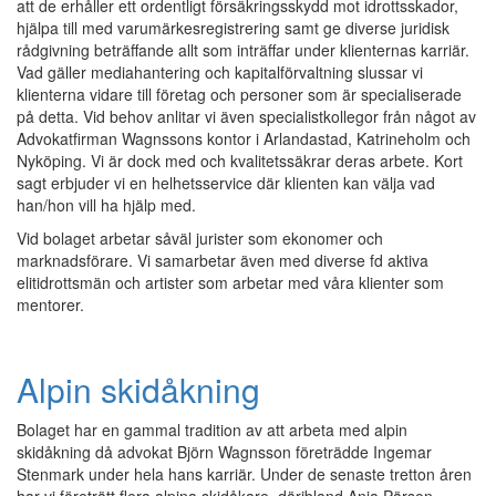
att de erhåller ett ordentligt försäkringsskydd mot idrottsskador,
hjälpa till med varumärkesregistrering samt ge diverse juridisk
rådgivning beträffande allt som inträffar under klienternas karriär.
Vad gäller mediahantering och kapitalförvaltning slussar vi
klienterna vidare till företag och personer som är specialiserade
på detta. Vid behov anlitar vi även specialistkollegor från något av
Advokatfirman Wagnssons kontor i Arlandastad, Katrineholm och
Nyköping. Vi är dock med och kvalitetssäkrar deras arbete. Kort
sagt erbjuder vi en helhetsservice där klienten kan välja vad
han/hon vill ha hjälp med.
Vid bolaget arbetar såväl jurister som ekonomer och
marknadsförare. Vi samarbetar även med diverse fd aktiva
elitidrottsmän och artister som arbetar med våra klienter som
mentorer.
Alpin skidåkning
Bolaget har en gammal tradition av att arbeta med alpin
skidåkning då advokat Björn Wagnsson företrädde Ingemar
Stenmark under hela hans karriär. Under de senaste tretton åren