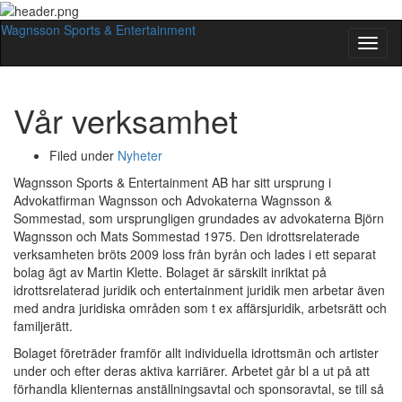
Wagnsson Sports & Entertainment
Slå
på/av
navig
Vår verksamhet
Filed under
Nyheter
Wagnsson Sports & Entertainment AB har sitt ursprung i
Advokatfirman Wagnsson och Advokaterna Wagnsson &
Sommestad, som ursprungligen grundades av advokaterna Björn
Wagnsson och Mats Sommestad 1975. Den idrottsrelaterade
verksamheten bröts 2009 loss från byrån och lades i ett separat
bolag ägt av Martin Klette. Bolaget är särskilt inriktat på
idrottsrelaterad juridik och entertainment juridik men arbetar även
med andra juridiska områden som t ex affärsjuridik, arbetsrätt och
familjerätt.
Bolaget företräder framför allt individuella idrottsmän och artister
under och efter deras aktiva karriärer. Arbetet går bl a ut på att
förhandla klienternas anställningsavtal och sponsoravtal, se till så