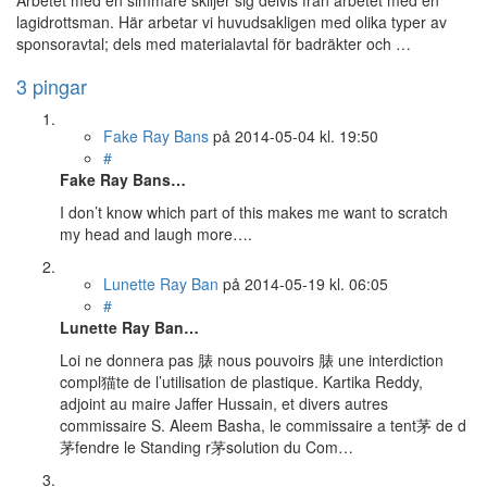
Arbetet med en simmare skiljer sig delvis från arbetet med en
lagidrottsman. Här arbetar vi huvudsakligen med olika typer av
sponsoravtal; dels med materialavtal för badräkter och …
3 pingar
Fake Ray Bans
på
2014-05-04
kl. 19:50
#
Fake Ray Bans…
I don’t know which part of this makes me want to scratch
my head and laugh more….
Lunette Ray Ban
på
2014-05-19
kl. 06:05
#
Lunette Ray Ban…
Loi ne donnera pas 脿 nous pouvoirs 脿 une interdiction
compl猫te de l’utilisation de plastique. Kartika Reddy,
adjoint au maire Jaffer Hussain, et divers autres
commissaire S. Aleem Basha, le commissaire a tent茅 de d
茅fendre le Standing r茅solution du Com…