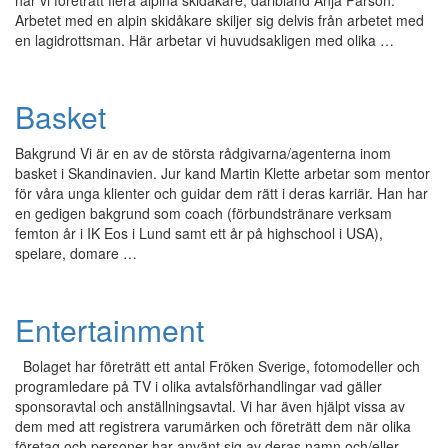
har vi företrätt flera alpina skidåkare, däribland Anja Pärson.
Arbetet med en alpin skidåkare skiljer sig delvis från arbetet med
en lagidrottsman. Här arbetar vi huvudsakligen med olika …
Basket
Bakgrund Vi är en av de största rådgivarna/agenterna inom
basket i Skandinavien. Jur kand Martin Klette arbetar som mentor
för våra unga klienter och guidar dem rätt i deras karriär. Han har
en gedigen bakgrund som coach (förbundstränare verksam
femton år i IK Eos i Lund samt ett år på highschool i USA),
spelare, domare …
Entertainment
Bolaget har företrätt ett antal Fröken Sverige, fotomodeller och
programledare på TV i olika avtalsförhandlingar vad gäller
sponsoravtal och anställningsavtal. Vi har även hjälpt vissa av
dem med att registrera varumärken och företrätt dem när olika
företag och personer har använt sig av deras namn och/eller