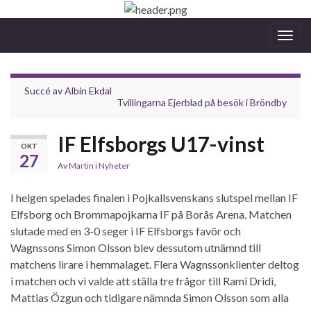
Slå
på/av
navig
Succé av Albin Ekdal
Tvillingarna Ejerblad på besök i Bröndby
IF Elfsborgs U17-vinst
OKT
27
Av
Martin
i
Nyheter
I helgen spelades finalen i Pojkallsvenskans slutspel mellan IF
Elfsborg och Brommapojkarna IF på Borås Arena. Matchen
slutade med en 3-0 seger i IF Elfsborgs favör och
Wagnssons Simon Olsson blev dessutom utnämnd till
matchens lirare i hemmalaget. Flera Wagnssonklienter deltog
i matchen och vi valde att ställa tre frågor till Rami Dridi,
Mattias Özgun och tidigare nämnda Simon Olsson som alla