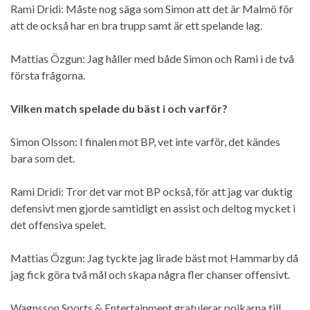
Rami Dridi: Måste nog säga som Simon att det är Malmö för
att de också har en bra trupp samt är ett spelande lag.
Mattias Özgun: Jag håller med både Simon och Rami i de två
första frågorna.
Vilken match spelade du bäst i och varför?
Simon Olsson: I finalen mot BP, vet inte varför, det kändes
bara som det.
Rami Dridi: Tror det var mot BP också, för att jag var duktig
defensivt men gjorde samtidigt en assist och deltog mycket i
det offensiva spelet.
Mattias Özgun: Jag tyckte jag lirade bäst mot Hammarby då
jag fick göra två mål och skapa några fler chanser offensivt.
Wagnsson Sports & Entertainment gratulerar pojkarna till