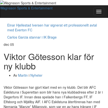
Wagnsson Sports & Entertainment
Slå
på/av
navig
Einar Hjellestad Iversen har signerat ett professionellt avtal
med Everton FC
Carlos Garcia stannar i IK Brage
dec
05
Viktor Götesson klar för
ny klubb
Av
Martin
i
Nyheter
Viktor Götesson har gjort klart med en ny klubb. Det blir AFC
Eskilstuna i Superettan som blir hans nya klubbadress efter 2 år i
Degerfors IF. Innan dess spelade han i Falkenbergs FF, IF
Elfsborg och Mjällby AIF. I AFC Eskilstuna återförenas han med
Nemanja ”Manze” Miljanovic, som var en av hans tränare i IF