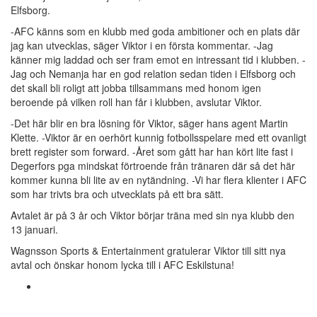
Elfsborg.
-AFC känns som en klubb med goda ambitioner och en plats där
jag kan utvecklas, säger Viktor i en första kommentar. -Jag
känner mig laddad och ser fram emot en intressant tid i klubben. -
Jag och Nemanja har en god relation sedan tiden i Elfsborg och
det skall bli roligt att jobba tillsammans med honom igen
beroende på vilken roll han får i klubben, avslutar Viktor.
-Det här blir en bra lösning för Viktor, säger hans agent Martin
Klette. -Viktor är en oerhört kunnig fotbollsspelare med ett ovanligt
brett register som forward. -Året som gått har han kört lite fast i
Degerfors pga mindskat förtroende från tränaren där så det här
kommer kunna bli lite av en nytändning. -Vi har flera klienter i AFC
som har trivts bra och utvecklats på ett bra sätt.
Avtalet är på 3 år och Viktor börjar träna med sin nya klubb den
13 januari.
Wagnsson Sports & Entertainment gratulerar Viktor till sitt nya
avtal och önskar honom lycka till i AFC Eskilstuna!