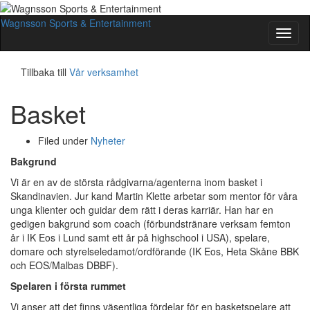
Wagnsson Sports & Entertainment
Slå
på/av
navig
Tillbaka till
Vår verksamhet
Basket
Filed under
Nyheter
Bakgrund
Vi är en av de största rådgivarna/agenterna inom basket i
Skandinavien. Jur kand Martin Klette arbetar som mentor för våra
unga klienter och guidar dem rätt i deras karriär. Han har en
gedigen bakgrund som coach (förbundstränare verksam femton
år i IK Eos i Lund samt ett år på highschool i USA), spelare,
domare och styrelseledamot/ordförande (IK Eos, Heta Skåne BBK
och EOS/Malbas DBBF).
Spelaren i första rummet
Vi anser att det finns väsentliga fördelar för en basketspelare att