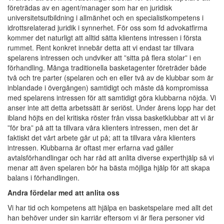
företrädas av en agent/manager som har en juridisk
universitetsutbildning i allmänhet och en specialistkompetens i
idrottsrelaterad juridik i synnerhet. För oss som fd advokatfirma
kommer det naturligt att alltid sätta klientens intressen i första
rummet. Rent konkret innebär detta att vi endast tar tillvara
spelarens intressen och undviker att ”sitta på flera stolar” i en
förhandling. Många traditionella basketagenter företräder både
två och tre parter (spelaren och en eller två av de klubbar som är
inblandade i övergången) samtidigt och måste då kompromissa
med spelarens intressen för att samtidigt göra klubbarna nöjda. Vi
anser inte att detta arbetssätt är seriöst. Under årens lopp har det
ibland höjts en del kritiska röster från vissa basketklubbar att vi är
”för bra” på att ta tillvara våra klienters intressen, men det är
faktiskt det vårt arbete går ut på; att ta tillvara våra klienters
intressen. Klubbarna är oftast mer erfarna vad gäller
avtalsförhandlingar och har råd att anlita diverse experthjälp så vi
menar att även spelaren bör ha bästa möjliga hjälp för att skapa
balans i förhandlingen.
Andra fördelar med att anlita oss
Vi har tid och kompetens att hjälpa en basketspelare med allt det
han behöver under sin karriär eftersom vi är flera personer vid