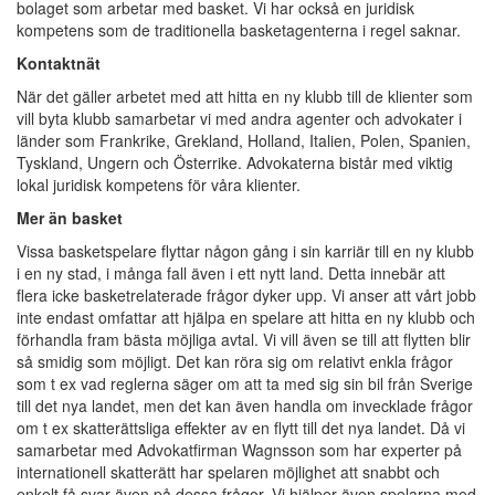
bolaget som arbetar med basket. Vi har också en juridisk
kompetens som de traditionella basketagenterna i regel saknar.
Kontaktnät
När det gäller arbetet med att hitta en ny klubb till de klienter som
vill byta klubb samarbetar vi med andra agenter och advokater i
länder som Frankrike, Grekland, Holland, Italien, Polen, Spanien,
Tyskland, Ungern och Österrike. Advokaterna bistår med viktig
lokal juridisk kompetens för våra klienter.
Mer än basket
Vissa basketspelare flyttar någon gång i sin karriär till en ny klubb
i en ny stad, i många fall även i ett nytt land. Detta innebär att
flera icke basketrelaterade frågor dyker upp. Vi anser att vårt jobb
inte endast omfattar att hjälpa en spelare att hitta en ny klubb och
förhandla fram bästa möjliga avtal. Vi vill även se till att flytten blir
så smidig som möjligt. Det kan röra sig om relativt enkla frågor
som t ex vad reglerna säger om att ta med sig sin bil från Sverige
till det nya landet, men det kan även handla om invecklade frågor
om t ex skatterättsliga effekter av en flytt till det nya landet. Då vi
samarbetar med Advokatfirman Wagnsson som har experter på
internationell skatterätt har spelaren möjlighet att snabbt och
enkelt få svar även på dessa frågor. Vi hjälper även spelarna med