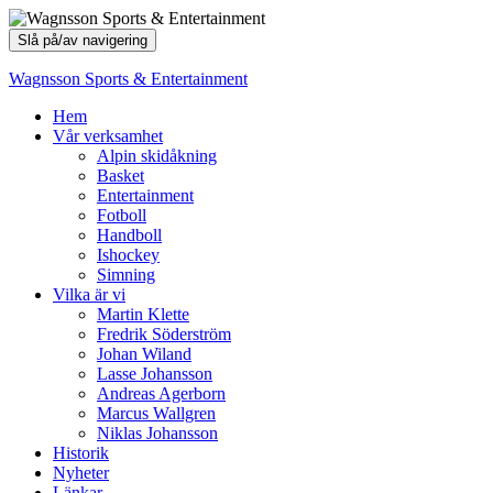
Slå på/av navigering
Wagnsson Sports & Entertainment
Hem
Vår verksamhet
Alpin skidåkning
Basket
Entertainment
Fotboll
Handboll
Ishockey
Simning
Vilka är vi
Martin Klette
Fredrik Söderström
Johan Wiland
Lasse Johansson
Andreas Agerborn
Marcus Wallgren
Niklas Johansson
Historik
Nyheter
Länkar