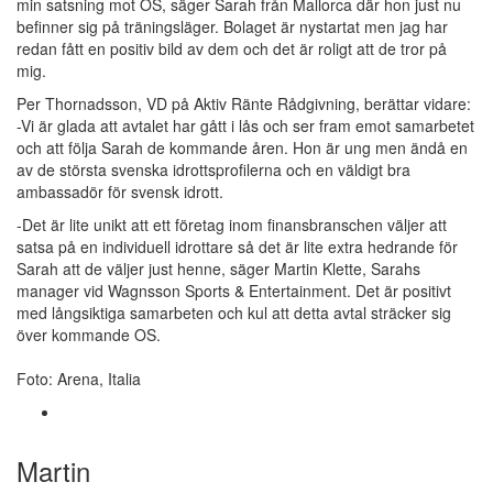
min satsning mot OS, säger Sarah från Mallorca där hon just nu
befinner sig på träningsläger. Bolaget är nystartat men jag har
redan fått en positiv bild av dem och det är roligt att de tror på
mig.
Per Thornadsson, VD på Aktiv Ränte Rådgivning, berättar vidare:
-Vi är glada att avtalet har gått i lås och ser fram emot samarbetet
och att följa Sarah de kommande åren. Hon är ung men ändå en
av de största svenska idrottsprofilerna och en väldigt bra
ambassadör för svensk idrott.
-Det är lite unikt att ett företag inom finansbranschen väljer att
satsa på en individuell idrottare så det är lite extra hedrande för
Sarah att de väljer just henne, säger Martin Klette, Sarahs
manager vid Wagnsson Sports & Entertainment. Det är positivt
med långsiktiga samarbeten och kul att detta avtal sträcker sig
över kommande OS.
Foto: Arena, Italia
Martin