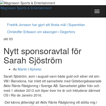
Wagnsson Sports & Entertainment
Slå
på/av
navig
Fredrik Jonsson har gjort sitt första mål i Superettan.
Christoffer Eriksson om säsongen i Degerfors
okt
03
Nytt sponsoravtal för
Sarah Sjöström
Av
Martin
i
Nyheter
Sarah Sjöström, som i augusti vann både guld och silver vid sim-
VM i Barcelona, har inlett ett samarbete med Göteborgsbaserade
Aktiv Ränte Rådgivning i Sverige AB. Samarbetet gäller från och
med 1 oktober 2013 och löper över tre år och inkluderar därmed
OS i Rio de Janeiro 2016.
-Det känns jätteroligt att Aktiv Ränte Rådgivning vill stötta mig i