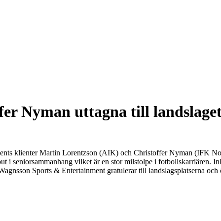
er Nyman uttagna till landslage
s klienter Martin Lorentzson (AIK) och Christoffer Nyman (IFK Norrköp
t i seniorsammanhang vilket är en stor milstolpe i fotbollskarriären. Inl
nsson Sports & Entertainment gratulerar till landslagsplatserna och öns