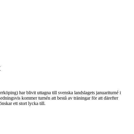
t
ing) har blivit uttagna till svenska landslagets januariturné i
edningsvis kommer turnén att bestå av träningar för att därefter
kar ett stort lycka till.