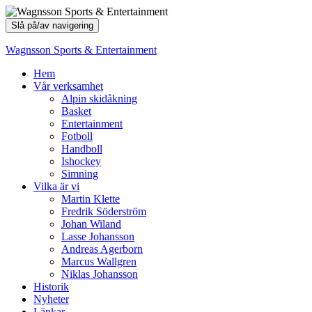
Slå på/av navigering
Wagnsson Sports & Entertainment
Hem
Vår verksamhet
Alpin skidåkning
Basket
Entertainment
Fotboll
Handboll
Ishockey
Simning
Vilka är vi
Martin Klette
Fredrik Söderström
Johan Wiland
Lasse Johansson
Andreas Agerborn
Marcus Wallgren
Niklas Johansson
Historik
Nyheter
Länkar