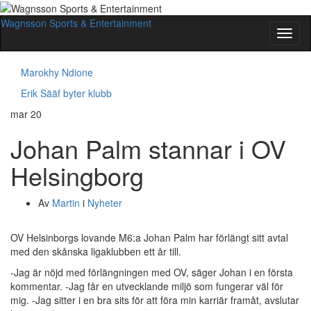
Wagnsson Sports & Entertainment
Slå
på/av
navig
Marokhy Ndione
Erik Sääf byter klubb
mar
20
Johan Palm stannar i OV
Helsingborg
Av
Martin
i
Nyheter
OV Helsinborgs lovande M6:a Johan Palm har förlängt sitt avtal
med den skånska ligaklubben ett år till.
-Jag är nöjd med förlängningen med OV, säger Johan i en första
kommentar. -Jag får en utvecklande miljö som fungerar väl för
mig. -Jag sitter i en bra sits för att föra min karriär framåt, avslutar