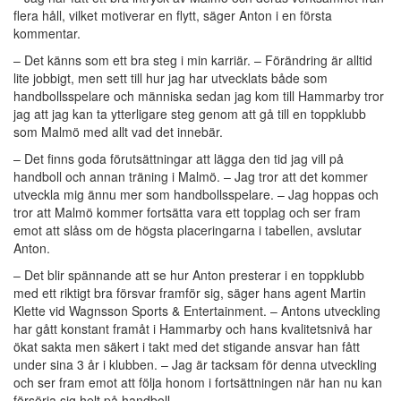
flera håll, vilket motiverar en flytt, säger Anton i en första
kommentar.
– Det känns som ett bra steg i min karriär. – Förändring är alltid
lite jobbigt, men sett till hur jag har utvecklats både som
handbollsspelare och människa sedan jag kom till Hammarby tror
jag att jag kan ta ytterligare steg genom att gå till en toppklubb
som Malmö med allt vad det innebär.
– Det finns goda förutsättningar att lägga den tid jag vill på
handboll och annan träning i Malmö. – Jag tror att det kommer
utveckla mig ännu mer som handbollsspelare. – Jag hoppas och
tror att Malmö kommer fortsätta vara ett topplag och ser fram
emot att slåss om de högsta placeringarna i tabellen, avslutar
Anton.
– Det blir spännande att se hur Anton presterar i en toppklubb
med ett riktigt bra försvar framför sig, säger hans agent Martin
Klette vid Wagnsson Sports & Entertainment. – Antons utveckling
har gått konstant framåt i Hammarby och hans kvalitetsnivå har
ökat sakta men säkert i takt med det stigande ansvar han fått
under sina 3 år i klubben. – Jag är tacksam för denna utveckling
och ser fram emot att följa honom i fortsättningen när han nu kan
försörja sig helt på handboll.