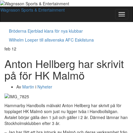
Wagnsson Sports & Entertainment
Slå
på/av
navig
Bröderna Ejerblad klara för nya klubbar
Wilhelm Loeper till allsvenska AFC Eskilstuna
feb
12
Anton Hellberg har skrivit
på för HK Malmö
Av
Martin
i
Nyheter
Hammarby Handbolls målvakt Anton Hellberg har skrivit på för
topplaget HK Malmö som just nu ligger tvåa i Handbollsligan.
Avtalet börjar gälla den 1 juli och gäller i 2 år. Därmed lämnar han
Stockholmsklubben efter 3 år.
– Jag har fått ett bra intryck av Malmö och deras verksamhet från