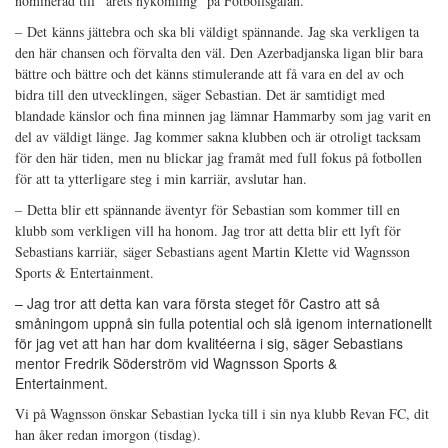
nominerad till ”årets nykomling” på Fotbollsgalan.
–
Det
känns jättebra och ska bli väldigt spännande. Jag ska verkligen ta
den här chansen och förvalta den väl. Den Azerbadjanska ligan blir bara
bättre och bättre och det känns stimulerande att få vara en del av och
bidra till den utvecklingen, säger Sebastian. Det är samtidigt med
blandade känslor och fina minnen jag lämnar Hammarby som jag varit en
del av väldigt länge. Jag kommer sakna klubben och är otroligt tacksam
för den här tiden, men nu blickar jag framåt med full fokus på fotbollen
för att ta ytterligare steg i min karriär, avslutar han.
–
Detta blir ett spännande äventyr för Sebastian som kommer till en
klubb som verkligen vill ha honom. Jag tror att detta blir ett lyft för
Sebastians karriär, säger Sebastians agent Martin Klette vid Wagnsson
Sports & Entertainment.
– Jag tror att detta kan vara första steget för Castro att så
småningom uppnå sin fulla potential och slå igenom internationellt
för jag vet att han har dom kvalitéerna i sig, säger Sebastians
mentor Fredrik Söderström vid Wagnsson Sports &
Entertainment.
Vi på Wagnsson önskar Sebastian lycka till i sin nya klubb Revan FC, dit
han åker redan imorgon (tisdag).