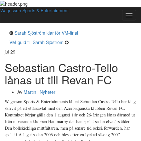
Wagnsson Sports & Entertainment
Slå
på/av
navig
Sarah Sjöström klar för VM-final
VM-guld till Sarah Sjöström
jul
29
Sebastian Castro-Tello
lånas ut till Revan FC
Av
Martin
i
Nyheter
Wagnsson Sports & Entertainments klient Sebastian Castro-Tello har idag
skrivit på ett ettårsavtal med den Azerbadjanska klubben Revan FC.
Kontraktet börjar gälla den 1 augusti
i år och 26-åringen lånas därmed ut
från nuvarande klubben Hammarby där han spelat sedan elva års ålder.
Den bollskickliga mittfältaren, men på senare tid också forwarden, har
spelat i A-laget sedan 2006 och blev efter en lyckad säsong 2007