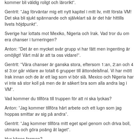
kommer bli väldig roligt och lärorikt”.
Gentrit: ”Jag förväntar mig ett nytt kapitel i mitt liv, mitt första VM!
Det ska bli sjukt spännande och självklart så är det här hittills
livets höjdpunkt”.
Sverige har lottats mot Mexiko, Nigeria och Irak. Vad tror du om
era chanser i turneringen?
Anton: ”Det är en mycket svår grupp vi har fått men ingenting är
omöjligt! Vårt mål är att ta oss vidare!”.
Gentrit: ”Våra chanser är ganska stora, eftersom 1:an, 2:an och 4
st 3:or går vidare av totalt 6 grupper till åttondelsfinal. Vi har mött
Irak innan och de är ett lag som vi bör slå. Mexico och Nigeria har
vi inte så stor koll på men de är säkert bra som alla andra lag i
VM”.
Vad kommer du tillföra till truppen för att ni ska lyckas?
Anton: ”Jag kommer tillföra hårt arbete och ett lugn som jag
hoppas smittar av sig på andra”.
Gentrit: ”Jag kommer tillföra mitt eget spel genom och driva boll,
utmana och göra poäng åt laget”.
Hur känns formen?