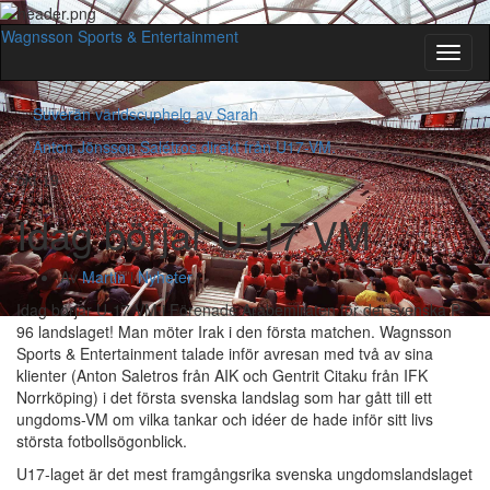
Wagnsson Sports & Entertainment
Slå
på/av
navig
Suverän världscuphelg av Sarah
Anton Jönsson Salétros direkt från U17-VM.
okt
19
Idag börjar U-17 VM
Av
Martin
i
Nyheter
Idag börjar U-17 VM i Förenade Arabemiraten för det svenska P-
96 landslaget! Man möter Irak i den första matchen. Wagnsson
Sports & Entertainment talade inför avresan med två av sina
klienter (Anton Saletros från AIK och Gentrit Citaku från IFK
Norrköping) i det första svenska landslag som har gått till ett
ungdoms-VM om vilka tankar och idéer de hade inför sitt livs
största fotbollsögonblick.
U17-laget är det mest framgångsrika svenska ungdomslandslaget