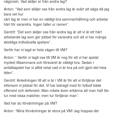
någonsin. Vad skiljer er från andra lag?
Anton: ”Vad som skiljer oss från andra lag är svårt att säga då jag
bara vet hur
vårt lag är men vi har en väldigt bra sammanhållning och arbetar
hårt för varandra. Ingen faller ur ramen”.
Gentrit: ”Det som skiljer oss från andra lag är att vi är ett hårt
arbetande lag som gör jobbet för varandra och att vi har många
skickliga individuella spelare”.
Varför har ni tagit er hela vägen till VM?
Anton: ” Varför vi tagit oss till VM är nog för att vi har spelat
mycket tillsammans och försvaret är väldigt bra. Sedan i
anfallsspelet har vi alltid vetat vad vi är bra på och gjort det hela
tiden”.
Gentrit: Anledningen till att vi är i VM är för att vi förtjänar det
eftersom vi jobbat för det. Vi har bidragit med fin fotboll både
offensivt och defensivt. Man måste även erkänna att man haft lite
tur med vissa matcher, men tur förtjänar man”.
Vad har du förväntningar på VM?
Anton: ”Mina förväntningar är stora på VM! Jag hoppas det