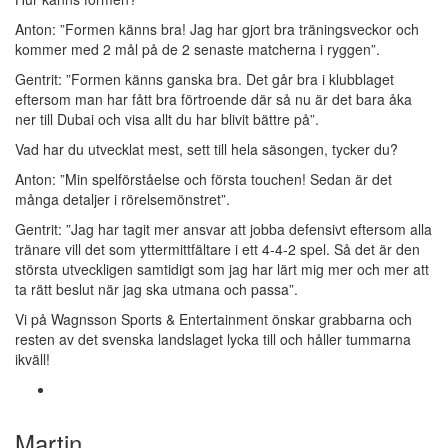
Anton: ”Formen känns bra! Jag har gjort bra träningsveckor och
kommer med 2 mål på de 2 senaste matcherna i ryggen”.
Gentrit: ”Formen känns ganska bra. Det går bra i klubblaget
eftersom man har fått bra förtroende där så nu är det bara åka
ner till Dubai och visa allt du har blivit bättre på”.
Vad har du utvecklat mest, sett till hela säsongen, tycker du?
Anton: ”Min spelförståelse och första touchen! Sedan är det
många detaljer i rörelsemönstret”.
Gentrit: ”Jag har tagit mer ansvar att jobba defensivt eftersom alla
tränare vill det som yttermittfältare i ett 4-4-2 spel. Så det är den
största utveckligen samtidigt som jag har lärt mig mer och mer att
ta rätt beslut när jag ska utmana och passa”.
Vi på Wagnsson Sports & Entertainment önskar grabbarna och
resten av det svenska landslaget lycka till och håller tummarna
ikväll!
Martin