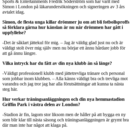
Sports & Entertainments Fredrik Söderström som har varit med
Simon i London på läkarundersökningen och signeringen av 3 års
avtalet idag.
Simon, de flesta unga killar drömmer ju om att bli fotbollsproffs
så förklara gärna hur känslan är nu när drömmen har gått i
uppfyllelse?
-Det är såklart jättekul för mig. – Jag är väldig glad just nu och är
väldigt stolt över mig själv men nu börjar ett ännu hårdare jobb för
att gå ännu längre.
Vilka intryck har du fått av din nya klubb än så länge?
-Väldigt professionell klubb med jättetrevliga tränare och personal
som jobbar inom klubben. – Alla känns väldigt bra och trevliga mot
varandra och jag tror jag har alla förutsättningar att kunna ta nästa
steg här.
Hur verkar träningsanläggningen och din nya hemmastadion
Griffin Park i västra delen av London?
-Stadion är fin, lagom stor liksom men de håller på att bygga en ny
som blir klar till nästa säsong och träningsanläggningen är grymt bra
där man inte har något att klaga på.