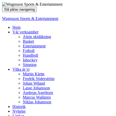
Slå på/av navigering
Wagnsson Sports & Entertainment
Hem
Vår verksamhet
Alpin skidåkning
Basket
Entertainment
Fotboll
Handboll
Ishockey
Simning
Vilka är vi
Martin Klette
Fredrik Söderström
Johan Wiland
Lasse Johansson
Andreas Agerborn
Marcus Wallgren
Niklas Johansson
Historik
Nyheter
Länkar