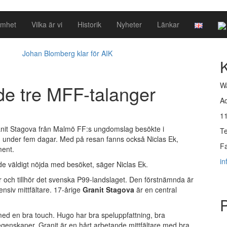
amhet
Vilka är vi
Historik
Nyheter
Länkar
Johan Blomberg klar för AIK
Wa
e tre MFF-talanger
Ad
1
nit Stagova från Malmö FF:s ungdomslag besökte i
Te
under fem dagar. Med på resan fanns också Niclas Ek,
Fa
ment.
i
ade väldigt nöjda med besöket, säger Niclas Ek.
r och tillhör det svenska P99-landslaget. Den förstnämnda är
nsiv mittfältare. 17-årige
Granit Stagova
är en central
 med en bra touch. Hugo har bra speluppfattning, bra
genskaper. Granit är en hårt arbetande mittfältare med bra