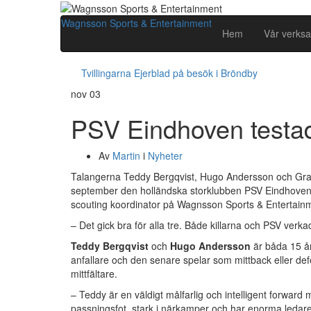
Wagnsson Sports & Entertainment
Hem
Vår verks
Tvillingarna Ejerblad på besök i Bröndby
nov
03
PSV Eindhoven testad
Av
Martin
i
Nyheter
Talangerna Teddy Bergqvist, Hugo Andersson och Gra
september den holländska storklubben PSV Eindhoven 
scouting koordinator på Wagnsson Sports & Entertain
– Det gick bra för alla tre. Både killarna och PSV verk
Teddy Bergqvist
och
Hugo Andersson
är båda 15 å
anfallare och den senare spelar som mittback eller defe
mittfältare.
– Teddy är en väldigt målfarlig och intelligent forward
passningsfot, stark i närkamper och har enorma ledare