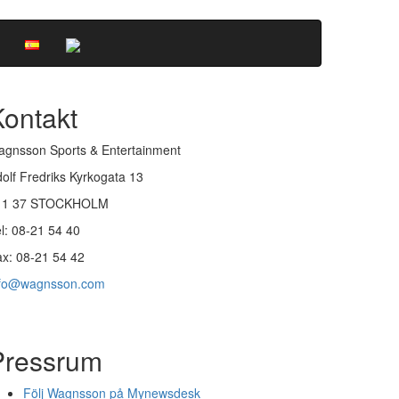
Kontakt
gnsson Sports & Entertainment
olf Fredriks Kyrkogata 13
11 37 STOCKHOLM
l: 08-21 54 40
x: 08-21 54 42
nfo@wagnsson.com
Pressrum
Följ Wagnsson på Mynewsdesk