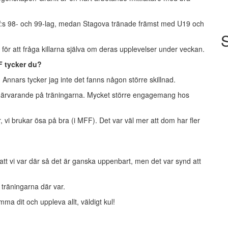
:s 98- och 99-lag, medan Stagova tränade främst med U19 och
r att fråga killarna själva om deras upplevelser under veckan.
F tycker du?
 Annars tycker jag inte det fanns någon större skillnad.
r närvarande på träningarna. Mycket större engagemang hos
, vi brukar ösa på bra (i MFF). Det var väl mer att dom har fler
l att vi var där så det är ganska uppenbart, men det var synd att
 träningarna där var.
a dit och uppleva allt, väldigt kul!