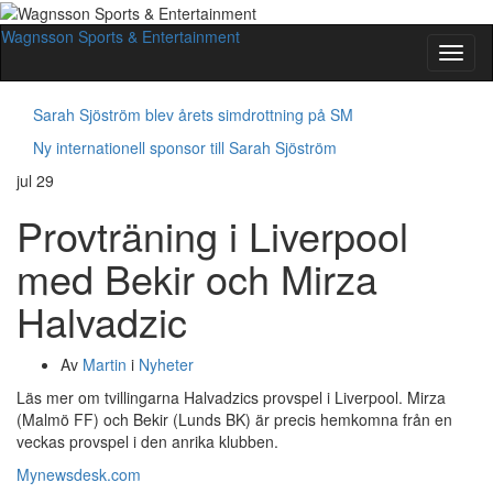
Wagnsson Sports & Entertainment
Slå
på/av
navig
Sarah Sjöström blev årets simdrottning på SM
Ny internationell sponsor till Sarah Sjöström
jul
29
Provträning i Liverpool
med Bekir och Mirza
Halvadzic
Av
Martin
i
Nyheter
Läs mer om tvillingarna Halvadzics provspel i Liverpool. Mirza
(Malmö FF) och Bekir (Lunds BK) är precis hemkomna från en
veckas provspel i den anrika klubben.
Mynewsdesk.com