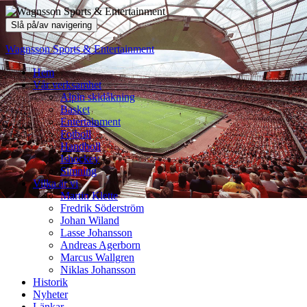
Slå på/av navigering
Wagnsson Sports & Entertainment
Hem
Vår verksamhet
Alpin skidåkning
Basket
Entertainment
Fotboll
Handboll
Ishockey
Simning
Vilka är vi
Martin Klette
Fredrik Söderström
Johan Wiland
Lasse Johansson
Andreas Agerborn
Marcus Wallgren
Niklas Johansson
Historik
Nyheter
Länkar