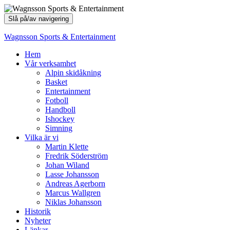
Slå på/av navigering
Wagnsson Sports & Entertainment
Hem
Vår verksamhet
Alpin skidåkning
Basket
Entertainment
Fotboll
Handboll
Ishockey
Simning
Vilka är vi
Martin Klette
Fredrik Söderström
Johan Wiland
Lasse Johansson
Andreas Agerborn
Marcus Wallgren
Niklas Johansson
Historik
Nyheter
Länkar