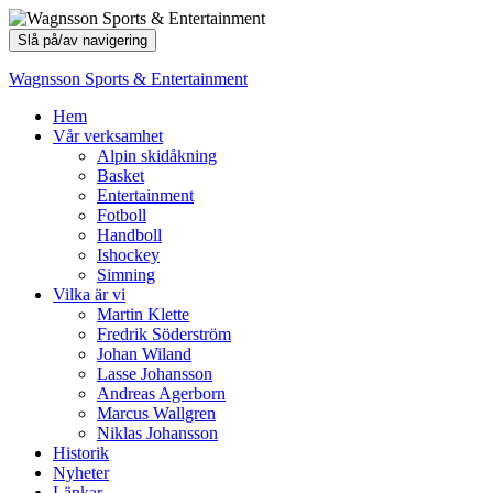
Slå på/av navigering
Wagnsson Sports & Entertainment
Hem
Vår verksamhet
Alpin skidåkning
Basket
Entertainment
Fotboll
Handboll
Ishockey
Simning
Vilka är vi
Martin Klette
Fredrik Söderström
Johan Wiland
Lasse Johansson
Andreas Agerborn
Marcus Wallgren
Niklas Johansson
Historik
Nyheter
Länkar