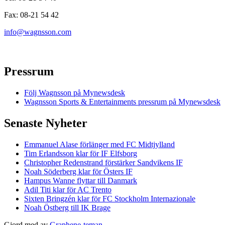
Fax: 08-21 54 42
info@wagnsson.com
Pressrum
Följ Wagnsson på Mynewsdesk
Wagnsson Sports & Entertainments pressrum på Mynewsdesk
Senaste Nyheter
Emmanuel Alase förlänger med FC Midtjylland
Tim Erlandsson klar för IF Elfsborg
Christopher Redenstrand förstärker Sandvikens IF
Noah Söderberg klar för Östers IF
Hampus Wanne flyttar till Danmark
Adil Titi klar för AC Trento
Sixten Bringzén klar för FC Stockholm Internazionale
Noah Östberg till IK Brage
Gjord med
av
Graphene-teman
.