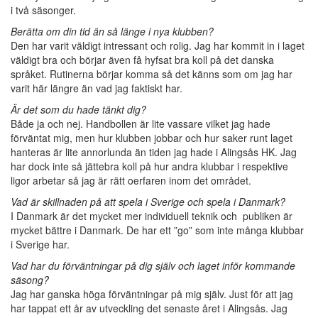
i två säsonger.
Berätta om din tid än så länge i nya klubben?
Den har varit väldigt intressant och rolig. Jag har kommit in i laget
väldigt bra och börjar även få hyfsat bra koll på det danska
språket. Rutinerna börjar komma så det känns som om jag har
varit här längre än vad jag faktiskt har.
Är det som du hade tänkt dig?
Både ja och nej. Handbollen är lite vassare vilket jag hade
förväntat mig, men hur klubben jobbar och hur saker runt laget
hanteras är lite annorlunda än tiden jag hade i Alingsås HK. Jag
har dock inte så jättebra koll på hur andra klubbar i respektive
ligor arbetar så jag är rätt oerfaren inom det området.
Vad är skillnaden på att spela i Sverige och spela i Danmark?
I Danmark är det mycket mer individuell teknik och publiken är
mycket bättre i Danmark. De har ett ”go” som inte många klubbar
i Sverige har.
Vad har du förväntningar på dig själv och laget inför kommande
säsong?
Jag har ganska höga förväntningar på mig själv. Just för att jag
har tappat ett år av utveckling det senaste året i Alingsås. Jag