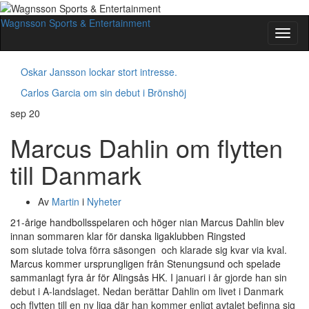
Wagnsson Sports & Entertainment
Slå
på/av
navig
Oskar Jansson lockar stort intresse.
Carlos Garcia om sin debut i Brönshöj
sep
20
Marcus Dahlin om flytten
till Danmark
Av
Martin
i
Nyheter
21-årige handbollsspelaren och höger nian Marcus Dahlin blev
innan sommaren klar för danska ligaklubben Ringsted
som
slutade tolva förra säsongen och klarade sig kvar via kval.
Marcus kommer ursprungligen från Stenungsund och spelade
sammanlagt fyra år för Alingsås HK.
I januari i år gjorde han sin
debut i A-landslaget. Nedan berättar Dahlin om livet i Danmark
och flytten till en ny liga där han kommer enligt avtalet befinna sig