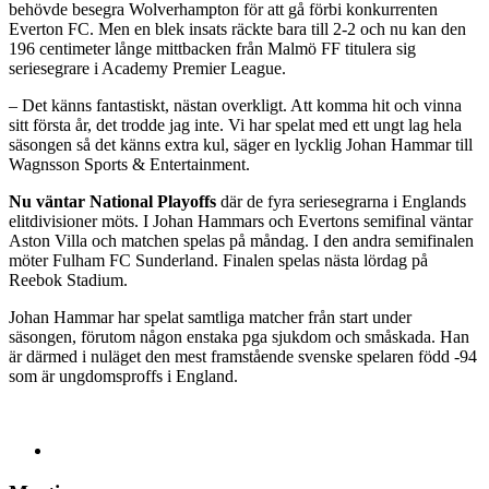
behövde besegra Wolverhampton för att gå förbi konkurrenten
Everton FC. Men en blek insats räckte bara till 2-2 och nu kan den
196 centimeter långe mittbacken från Malmö FF titulera sig
seriesegrare i Academy Premier League.
– Det känns fantastiskt, nästan overkligt. Att komma hit och vinna
sitt första år, det trodde jag inte. Vi har spelat med ett ungt lag hela
säsongen så det känns extra kul, säger en lycklig Johan Hammar till
Wagnsson Sports & Entertainment.
Nu väntar National Playoffs
där de fyra seriesegrarna i Englands
elitdivisioner möts. I Johan Hammars och Evertons semifinal väntar
Aston Villa och matchen spelas på måndag. I den andra semifinalen
möter Fulham FC Sunderland. Finalen spelas nästa lördag på
Reebok Stadium.
Johan Hammar har spelat samtliga matcher från start under
säsongen, förutom någon enstaka pga sjukdom och småskada. Han
är därmed i nuläget den mest framstående svenske spelaren född -94
som är ungdomsproffs i England.