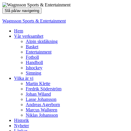
Slå på/av navigering
Wagnsson Sports & Entertainment
Hem
Vår verksamhet
Alpin skidåkning
Basket
Entertainment
Fotboll
Handboll
Ishockey
Simning
Vilka är vi
Martin Klette
Fredrik Söderström
Johan Wiland
Lasse Johansson
Andreas Agerborn
Marcus Wallgren
Niklas Johansson
Historik
Nyheter
Länkar