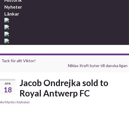
Nyheter
Länkar
Tack för allt Viktor!
Niklas Kraft byter till danska ligan
Jacob Ondrejka sold to
APR
18
Royal Antwerp FC
Av
Martin
i
Nyheter