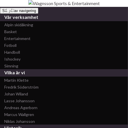
Hem
Slå på/av navigering
Vår verksamhet
Alpin skidåkning
Basket
Entertainment
Fotboll
Handboll
Ishockey
Simning
Vilka är vi
Martin Klette
Fredrik Söderström
Johan Wiland
Lasse Johansson
Andreas Agerborn
Marcus Wallgren
Niklas Johansson
Historik