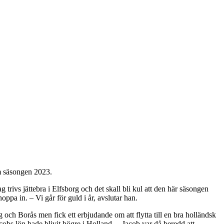
 m säsongen 2023.
g trivs jättebra i Elfsborg och det skall bli kul att den här säsongen
hoppa in. – Vi går för guld i år, avslutar han.
 och Borås men fick ett erbjudande om att flytta till en bra holländsk
obs lön hade blivit högre i Holland. – Jacob var då beredd att