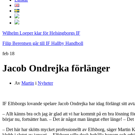
Wilhelm Loeper klar för Helsingborgs IF
Filip Berentsen går till IF Hallby Handboll
feb
18
Jacob Ondrejka förlänger
Av
Martin
i
Nyheter
IF Elfsborgs lovande spelare Jacob Ondrejka har idag förlängt sitt av
– Allt känns bra och jag är glad att vi har kommit på en bra lösning för
börjar nu, fortsätter han. – Det är något man längtat efter länge! – Det h
– Det här har skötts mycket professionellt av Elfsborg, säger Martin K
klubb i slutet av januari. – Elfsborg ville dock behålla honom och er