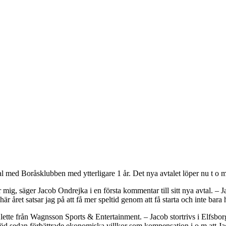
tal med Boråsklubben med ytterligare 1 år. Det nya avtalet löper nu t o
 mig, säger Jacob Ondrejka i en första kommentar till sitt nya avtal. – Ja
är året satsar jag på att få mer speltid genom att få starta och inte bara 
lette från Wagnsson Sports & Entertainment. – Jacob stortrivs i Elfsborg
bjöd sedan förbättrade ekonomiska villkor som kompensation i o m att Jac