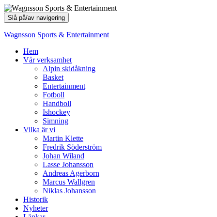
Slå på/av navigering
Wagnsson Sports & Entertainment
Hem
Vår verksamhet
Alpin skidåkning
Basket
Entertainment
Fotboll
Handboll
Ishockey
Simning
Vilka är vi
Martin Klette
Fredrik Söderström
Johan Wiland
Lasse Johansson
Andreas Agerborn
Marcus Wallgren
Niklas Johansson
Historik
Nyheter
Länkar