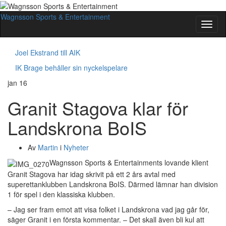
Wagnsson Sports & Entertainment
Slå
på/av
navig
Joel Ekstrand till AIK
IK Brage behåller sin nyckelspelare
jan
16
Granit Stagova klar för
Landskrona BoIS
Av
Martin
i
Nyheter
Wagnsson Sports & Entertainments lovande klient
Granit Stagova har idag skrivit på ett 2 års avtal med
superettanklubben Landskrona BoIS. Därmed lämnar han division
1 för spel i den klassiska klubben.
– Jag ser fram emot att visa folket i Landskrona vad jag går för,
säger Granit i en första kommentar. – Det skall även bli kul att