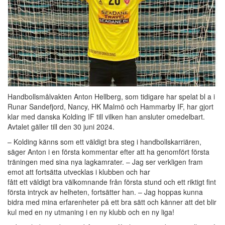
Handbollsmålvakten Anton Hellberg, som tidigare har spelat bl a i
Runar Sandefjord, Nancy, HK Malmö och Hammarby IF, har gjort
klar med danska Kolding IF till vilken han ansluter omedelbart.
Avtalet gäller till den 30 juni 2024.
– Kolding känns som ett väldigt bra steg i handbollskarriären,
säger Anton i en första kommentar efter att ha genomfört första
träningen med sina nya lagkamrater. – Jag ser verkligen fram
emot att fortsätta utvecklas i klubben och har
fått ett väldigt bra välkomnande från första stund och ett riktigt fint
första intryck av helheten, fortsätter han. – Jag hoppas kunna
bidra med mina erfarenheter på ett bra sätt och känner att det blir
kul med en ny utmaning i en ny klubb och en ny liga!