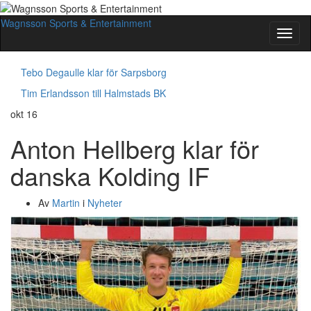
Wagnsson Sports & Entertainment
Slå
på/av
navig
Tebo Degaulle klar för Sarpsborg
Tim Erlandsson till Halmstads BK
okt
16
Anton Hellberg klar för
danska Kolding IF
Av
Martin
i
Nyheter